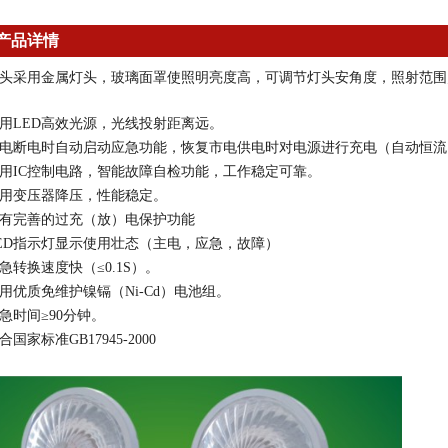
产品详情
头采用金属灯头，玻璃面罩使照明亮度高，可调节灯头安角度，照射范围
用
LED
高效光源，光线投射距离远。
电断电时自动启动应急功能，恢复市电供电时对电源进行充电（自动恒流
用
IC
控制电路，智能故障自检功能，工作稳定可靠。
用变压器降压，性能稳定。
有完善的过充（放）电保护功能
ED
指示灯显示使用壮态（主电，应急，故障）
急转换速度快（≤
0.1S
）。
用优质免维护镍镉（
Ni-Cd
）电池组。
急时间≥
90
分钟。
合国家标准
GB17945-2000