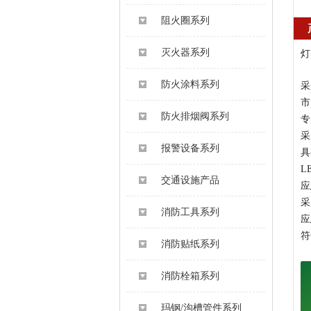
阻火圈系列
灭火器系列
灯
防火涂料系列
采
市
防火排烟阀系列
专
采
报警设备系列
具
L
交通设施产品
应
采
消防工具系列
应
符
消防贴纸系列
消防栓箱系列
玛钢/沟槽管件系列