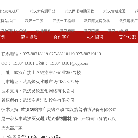
湖北发电机厂
武汉新房测甲醛
武汉网吧电脑回收
武汉管道疏通
汉网站推广
武汉土工膜
武汉土工格栅
武汉阳光房价格
武汉钢板厂
武汉玻璃钢化粪池
棋牌开发
武汉桥架
武汉弹簧
武汉pvc地板
案例
荣誉资质
合作客户
人才招聘
安全知识
联系电话：027-88218119 027-88218119 027-88319119
QQ： 1950440101 邮箱： 1950440101@qq.com
厂址：武汉市洪山区银湖中小企业城7号楼
门市地址：武昌烽火水暖市场C区28-32号
技术支持：武汉灵锐互动网络有限公司
版权所有：武汉浩普消防设备有限公司
技术支持:
武汉网站推广
灵锐互动 武汉浩普消防设备有限公司
是一家从事
武汉灭火器
,
武汉消防器材
,的生产销售业务的武汉
灭火器厂家
ICP备案号:
鄂ICP备15009239号-1