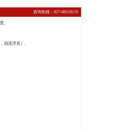
咨询热线：027-88218119
宽。
，涓流浮充）。