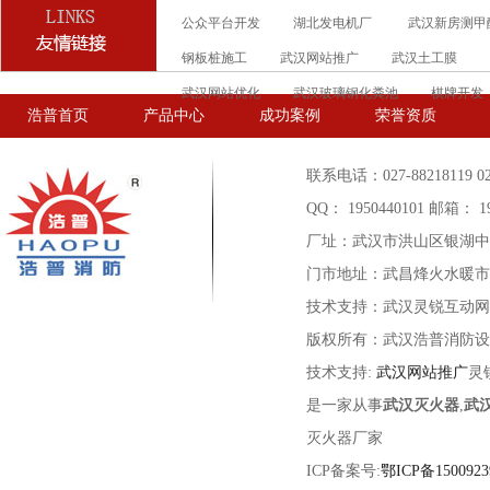
公众平台开发
湖北发电机厂
武汉新房测甲
钢板桩施工
武汉网站推广
武汉土工膜
武汉网站优化
武汉玻璃钢化粪池
棋牌开发
浩普首页
产品中心
成功案例
荣誉资质
联系电话：027-88218119 027-
QQ： 1950440101 邮箱： 19
厂址：武汉市洪山区银湖中
门市地址：武昌烽火水暖市场C
技术支持：武汉灵锐互动网
版权所有：武汉浩普消防设
技术支持:
武汉网站推广
灵
是一家从事
武汉灭火器
,
武
灭火器厂家
ICP备案号:
鄂ICP备1500923