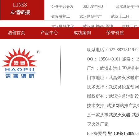
公众平台开发
湖北发电机厂
武汉新房测甲
钢板桩施工
武汉网站推广
武汉土工膜
武汉网站优化
武汉玻璃钢化粪池
棋牌开发
浩普首页
产品中心
成功案例
荣誉资质
联系电话：027-88218119 027-
QQ： 1950440101 邮箱： 19
厂址：武汉市洪山区银湖中
门市地址：武昌烽火水暖市场C
技术支持：武汉灵锐互动网
版权所有：武汉浩普消防设
技术支持:
武汉网站推广
灵
是一家从事
武汉灭火器
,
武
灭火器厂家
ICP备案号:
鄂ICP备1500923